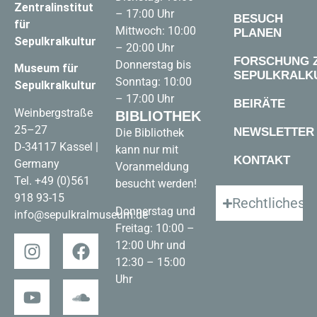
Zentralinstitut
– 17:00 Uhr
BESUCH
für
Mittwoch: 10:00
PLANEN
Sepulkralkultur
– 20:00 Uhr
FORSCHUNG 
Donnerstag bis
Museum für
SEPULKRALK
Sonntag: 10:00
Sepulkralkultur
– 17:00 Uhr
BEIRÄTE
Weinbergstraße
BIBLIOTHEK
25–27
NEWSLETTER
Die Bibliothek
D-34117 Kassel |
kann nur mit
KONTAKT
Germany
Voranmeldung
Tel.
+49 (0)561
besucht werden!
918 93-15
Rechtliches
Donnerstag und
info@sepulkralmuseum.de
Freitag: 10:00 –
12:00 Uhr und
12:30 – 15:00
Uhr