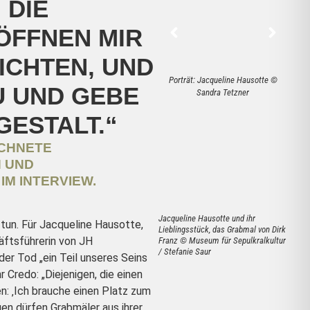
 DIE
ÖFFNEN MIR
ICHTEN, UND
Porträt: Jacqueline Hausotte ©
Por
U UND GEBE
Sandra Tetzner
GESTALT.“
CHNETE
 UND
IM INTERVIEW.
Jacqueline Hausotte und ihr
 tun. Für Jacqueline Hausotte,
Lieblingsstück, das Grabmal von Dirk
ftsführerin von JH
Franz © Museum für Sepulkralkultur
/ Stefanie Saur
 der Tod „ein Teil unseres Seins
hr Credo: „Diejenigen, die einen
en: ‚Ich brauche einen Platz zum
en dürfen Grabmäler aus ihrer