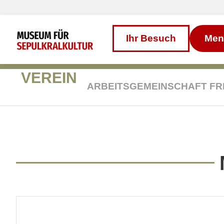
Inhalt
Direkt
zum
Menü
Direkt
Ihr Besuch
Men
zum
Footer
VEREIN
ARBEITSGEMEINSCHAFT FR