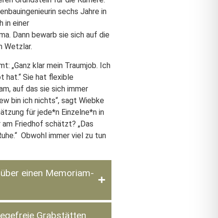
tenbauingenieurin sechs Jahre in
 in einer
ma. Dann bewarb sie sich auf die
in Wetzlar.
mt: „Ganz klar mein Traumjob. Ich
 hat.“ Sie hat flexible
am, auf das sie sich immer
ew bin ich nichts“, sagt Wiebke
ätzung für jede*n Einzelne*n in
er am Friedhof schätzt? „Das
Ruhe.“ Obwohl immer viel zu tun
n über einen Memoriam-
egefreie Grabstätten