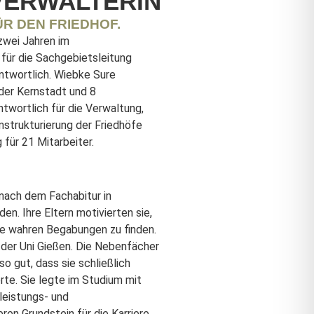
VERWALTERIN
ÜR DEN FRIEDHOF.
t zwei Jahren im
für die Sachgebietsleitung
ntwortlich. Wiebke Sure
 der Kernstadt und 8
antwortlich für die Verwaltung,
strukturierung der Friedhöfe
 für 21 Mitarbeiter.
nach dem Fachabitur in
n. Ihre Eltern motivierten sie,
re wahren Begabungen zu finden.
 der Uni Gießen. Die Nebenfächer
so gut, dass sie schließlich
rte. Sie legte im Studium mit
leistungs- und
en Grundstein für die Karriere.