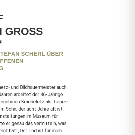
F
 GROSS G
STEFAN SCHERL ÜBER
OFFENEN
G
metz- und Bildhauermeister auch
ahren arbeitet der 46-Jährige
ernehmen Kracheletz als Trauer-
m Sohn, der acht Jahre alt ist,
anstaltungen im Museum für
te er genau das vermitteln, was
rnt hat: „Der Tod ist für mich