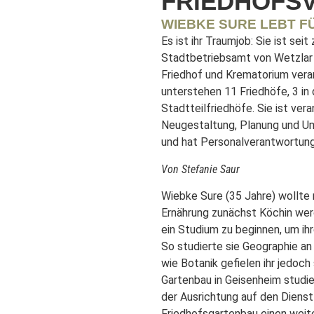
FRIEDHOFS
WIEBKE SURE LEBT F
Es ist ihr Traumjob: Sie ist sei
Stadtbetriebsamt von Wetzlar 
Friedhof und Krematorium vera
unterstehen 11 Friedhöfe, 3 in
Stadtteilfriedhöfe. Sie ist ver
Neugestaltung, Planung und Um
und hat Personalverantwortung
Von Stefanie Saur
Wiebke Sure (35 Jahre) wollte 
Ernährung zunächst Köchin werde
ein Studium zu beginnen, um ih
So studierte sie Geographie an
wie Botanik gefielen ihr jedoch 
Gartenbau in Geisenheim studie
der Ausrichtung auf den Dienst
Friedhofsgartenbau einen weiter