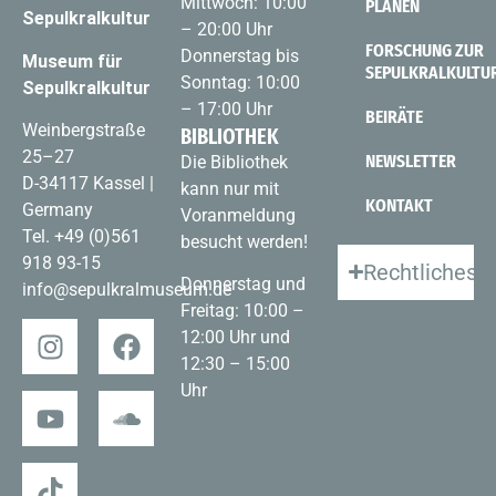
Mittwoch: 10:00
PLANEN
Sepulkralkultur
– 20:00 Uhr
FORSCHUNG ZUR
Donnerstag bis
Museum für
SEPULKRALKULTU
Sonntag: 10:00
Sepulkralkultur
– 17:00 Uhr
BEIRÄTE
Weinbergstraße
BIBLIOTHEK
25–27
NEWSLETTER
Die Bibliothek
D-34117 Kassel |
kann nur mit
KONTAKT
Germany
Voranmeldung
Tel.
+49 (0)561
besucht werden!
918 93-15
Rechtliches
Donnerstag und
info@sepulkralmuseum.de
Freitag: 10:00 –
12:00 Uhr und
12:30 – 15:00
Uhr