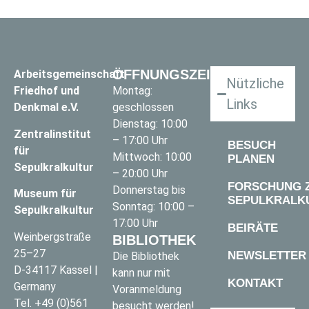
ÖFFNUNGSZEITEN
Arbeitsgemeinschaft
Nützliche
Friedhof und
Montag:
Links
Denkmal e.V.
geschlossen
Dienstag: 10:00
Zentralinstitut
– 17:00 Uhr
BESUCH
für
Mittwoch: 10:00
PLANEN
Sepulkralkultur
– 20:00 Uhr
FORSCHUNG 
Donnerstag bis
Museum für
SEPULKRALK
Sonntag: 10:00 –
Sepulkralkultur
17:00 Uhr
BEIRÄTE
Weinbergstraße
BIBLIOTHEK
25–27
NEWSLETTER
Die Bibliothek
D-34117 Kassel |
kann nur mit
KONTAKT
Germany
Voranmeldung
Tel.
+49 (0)561
besucht werden!