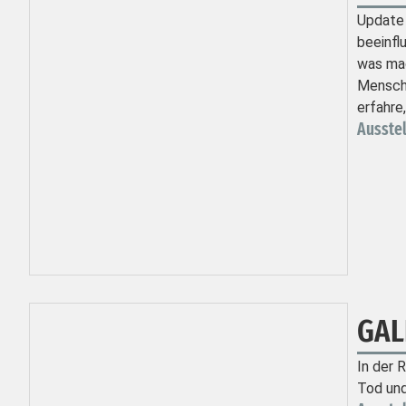
Update 
beeinfl
was mac
Mensch-
erfahre
Ausste
GAL
In der 
Tod und