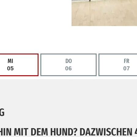
MI
DO
FR
05
06
07
G
IN MIT DEM HUND? DAZWISCHEN 