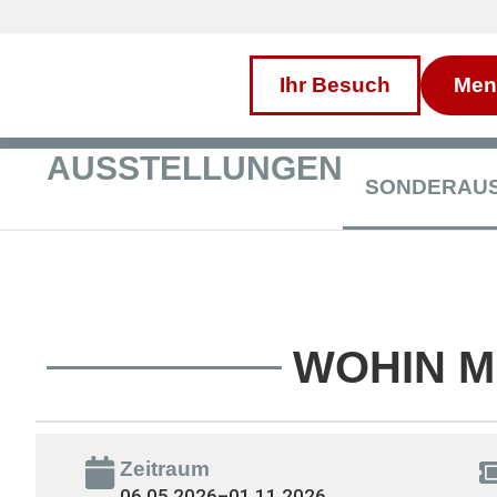
Inhalt
Direkt
zum
Menü
Direkt
Ihr Besuch
Men
zum
Footer
AUSSTELLUNGEN
SONDERAU
WOHIN M
Zeitraum
06.05.2026
–
01.11.2026