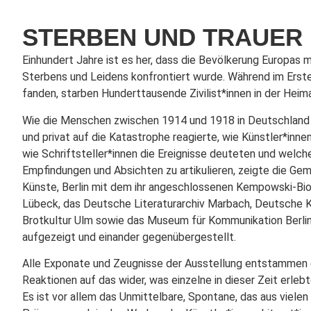
STERBEN UND TRAUER 1
Einhundert Jahre ist es her, dass die Bevölkerung Europas m
Sterbens und Leidens konfrontiert wurde. Während im Erst
fanden, starben Hunderttausende Zivilist*innen in der Heim
Wie die Menschen zwischen 1914 und 1918 in Deutschland m
und privat auf die Katastrophe reagierte, wie Künstler*inn
wie Schriftsteller*innen die Ereignisse deuteten und welc
Empfindungen und Absichten zu artikulieren, zeigte die Gem
Künste, Berlin mit dem ihr angeschlossenen Kempowski-B
Lübeck, das Deutsche Literaturarchiv Marbach, Deutsche K
Brotkultur Ulm sowie das Museum für Kommunikation Berlin
aufgezeigt und einander gegenübergestellt.
Alle Exponate und Zeugnisse der Ausstellung entstammen den
Reaktionen auf das wider, was einzelne in dieser Zeit erleb
Es ist vor allem das Unmittelbare, Spontane, das aus vielen