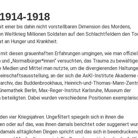
914-1918
it einer bis dahin nicht vorstellbaren Dimension des Mordens,
en Weltkrieg Millionen Soldaten auf den Schlachtfeldern den To
at an Hunger und Krankheit.
it diesen grauenhaften Erfahrungen umgingen, wie man offiziel
en und „Normalbürger*innen“ versuchten, das Trauma zu bewältige
he Medien und Mittel man nutzte, um die divergierenden Haltunge
einschaftsausstellung, an der sich die AsKI-Institute Akademie 
ioarchiv, das Buddenbrookhaus, Heinrich-und-Thomas-Mann-Zent
inemathek Berlin, Max-Reger-Institut Karlsruhe, Museum der
 beteiligten. Dabei wurden verschiedene Positionen exemplaris
 vier Kriegsjahren. Ungefiltert spiegeln sich in ihnen die
ten oder auf das, was ihnen damals berichtet oder suggeriert wur
 damals alltäglichen Dingen spricht und das sich in beeindrucken