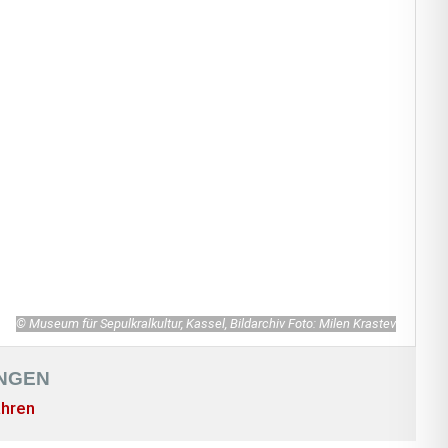
© Museum für Sepulkralkultur, Kassel, Bildarchiv Foto: Milen Krastev
NGEN
ahren