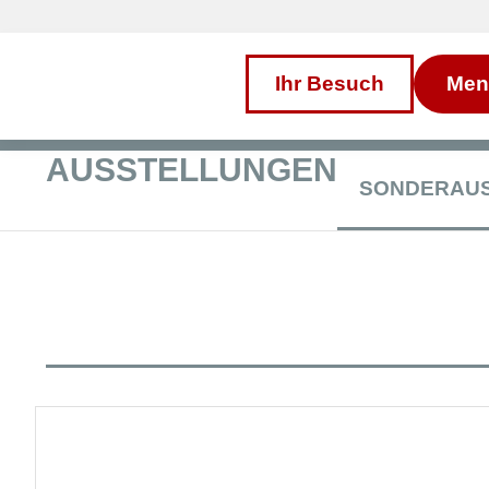
Inhalt
Direkt
zum
Menü
Direkt
Ihr Besuch
Men
zum
Footer
AUSSTELLUNGEN
SONDERAU