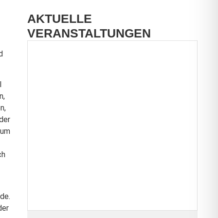
AKTUELLE
VERANSTALTUNGEN
d
l
n,
n,
der
rum
ch
de.
der