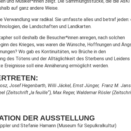
nen und Musiker*innen zeigt. Die Sammlungsstücke, die die AsKI
eshalb auf ganz andere Weise.
ie Verwandlung war radikal. Sie umfasste alles und betraf jeden: 
echnologien, die Landschaften und Landkarten.
pher soll deshalb die Besucher*innen anregen, nach solchen
ginn des Krieges, was waren die Wünsche, Hoffnungen und Äng
mungen? Wo gab es Kontinuitäten, wo Brüche in den
ng des Tötens und der Alltäglichkeit des Sterbens und Leidens
e Ereignisse soll eine Annäherung ermöglicht werden.
ERTRETEN:
rosz, Josef Hegenbarth, Willi Jäckel, Ernst Jünger, Franz M. Jans
(Zeitschrift „la feuille“), Max Reger, Waldemar Rösler (Zeitschri
ATION DER AUSSTELLUNG
Eppler und Stefanie Hamann (Museum für Sepulkralkultur)