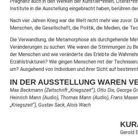
Prägnanz auch in den Werken der Künstler*innen, Literat*in
Institute in die Ausstellung eingebracht haben, berühren d
Nach vier Jahren Krieg war die Welt nicht mehr wie zuvor. D
Menschen, die Gesellschaft, die Politik, die Medien, die T
Die Verwandlung, die Metamorphose als durchgehende Meta
Veränderungen zu suchen. Wie waren die Stimmungen zu Be
der Menschen und wie veränderte das Erlebte die Wahrneh
Erzählstrukturen? Wie gingen Menschen mit der Technisieru
um? Ausgehend von Individuen und ihrer Sicht auf bestimmt
IN DER AUSSTELLUNG WAREN V
Max Beckmann (Zeitschrift „Kriegszeit“), Otto Dix, George G
Heinrich Mann (Audio), Thomas Mann (Audio), Frans Masereel 
„Kriegszeit“), Gustav Sack, Alois Wach
KUR
Gerold 