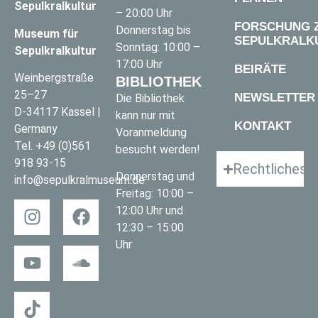
Sepulkralkultur
– 20:00 Uhr
FORSCHUNG 
Donnerstag bis
Museum für
SEPULKRALK
Sonntag: 10:00 –
Sepulkralkultur
17:00 Uhr
BEIRÄTE
Weinbergstraße
BIBLIOTHEK
25–27
NEWSLETTER
Die Bibliothek
D-34117 Kassel |
kann nur mit
KONTAKT
Germany
Voranmeldung
Tel.
+49 (0)561
besucht werden!
918 93-15
Rechtliches
Donnerstag und
info@sepulkralmuseum.de
Freitag: 10:00 –
12:00 Uhr und
12:30 – 15:00
Uhr