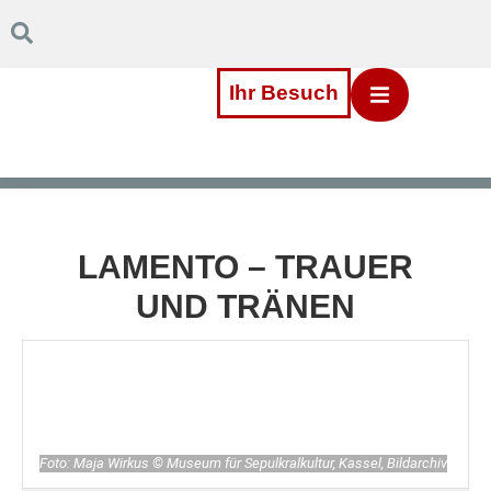
Inhalt
Direkt
zum
Menü
Direkt
Ihr Besuch
zum
Footer
LAMENTO – TRAUER
UND TRÄNEN
Foto: Maja Wirkus © Museum für Sepulkralkultur, Kassel, Bildarchiv