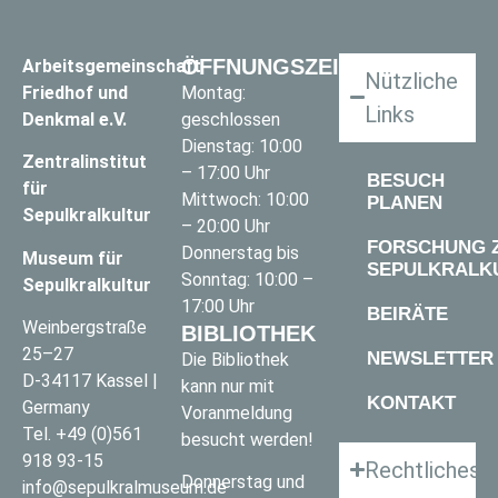
ÖFFNUNGSZEITEN
Arbeitsgemeinschaft
Nützliche
Friedhof und
Montag:
Links
Denkmal e.V.
geschlossen
Dienstag: 10:00
Zentralinstitut
– 17:00 Uhr
BESUCH
für
Mittwoch: 10:00
PLANEN
Sepulkralkultur
– 20:00 Uhr
FORSCHUNG 
Donnerstag bis
Museum für
SEPULKRALK
Sonntag: 10:00 –
Sepulkralkultur
17:00 Uhr
BEIRÄTE
Weinbergstraße
BIBLIOTHEK
25–27
NEWSLETTER
Die Bibliothek
D-34117 Kassel |
kann nur mit
KONTAKT
Germany
Voranmeldung
Tel.
+49 (0)561
besucht werden!
918 93-15
Rechtliches
Donnerstag und
info@sepulkralmuseum.de