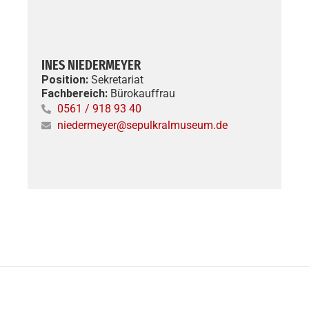
INES NIEDERMEYER
DR
Position:
Sekretariat
Po
Fachbereich:
Bürokauffrau
ve
vo
0561 / 918 93 40
Fa
niedermeyer@sepulkralmuseum.de
Fr