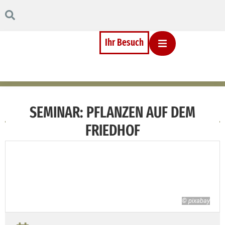
Inhalt
Direkt
zum
Menü
Direkt
Ihr Besuch
zum
Footer
SEMINAR: PFLANZEN AUF DEM
FRIEDHOF
© pixabay