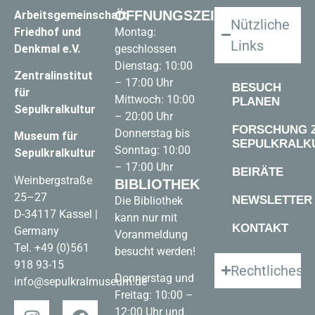
ÖFFNUNGSZEITEN
Arbeitsgemeinschaft
Nützliche
Friedhof und
Montag:
Links
Denkmal e.V.
geschlossen
Dienstag: 10:00
Zentralinstitut
– 17:00 Uhr
BESUCH
für
Mittwoch: 10:00
PLANEN
Sepulkralkultur
– 20:00 Uhr
FORSCHUNG 
Donnerstag bis
Museum für
SEPULKRALK
Sonntag: 10:00
Sepulkralkultur
– 17:00 Uhr
BEIRÄTE
Weinbergstraße
BIBLIOTHEK
25–27
NEWSLETTER
Die Bibliothek
D-34117 Kassel |
kann nur mit
KONTAKT
Germany
Voranmeldung
Tel.
+49 (0)561
besucht werden!
918 93-15
Rechtliches
Donnerstag und
info@sepulkralmuseum.de
Freitag: 10:00 –
12:00 Uhr und