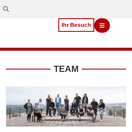
Inhalt
Direkt
zum
Menü
Direkt
Ihr Besuch
zum
Footer
TEAM