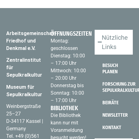
ÖFFNUNGSZEITEN
Arbeitsgemeinschaft
Nützliche
Friedhof und
Montag:
Links
Denkmal e.V.
geschlossen
Dienstag: 10:00
Zentralinstitut
– 17:00 Uhr
BESUCH
für
Mittwoch: 10:00
PLANEN
Sepulkralkultur
– 20:00 Uhr
FORSCHUNG ZUR
Donnerstag bis
Museum für
SEPULKRALKULTU
Sonntag: 10:00
Sepulkralkultur
– 17:00 Uhr
BEIRÄTE
Weinbergstraße
BIBLIOTHEK
25–27
NEWSLETTER
Die Bibliothek
D-34117 Kassel |
kann nur mit
KONTAKT
Germany
Voranmeldung
Tel.
+49 (0)561
besucht werden!