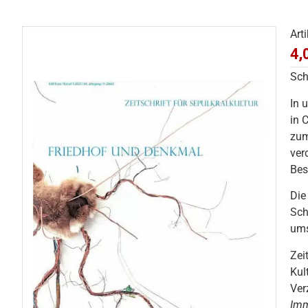
Art
4,
Sch
In 
in 
zum
ver
Bes
Die
Sch
ums
Zei
Kul
Ver
Imm