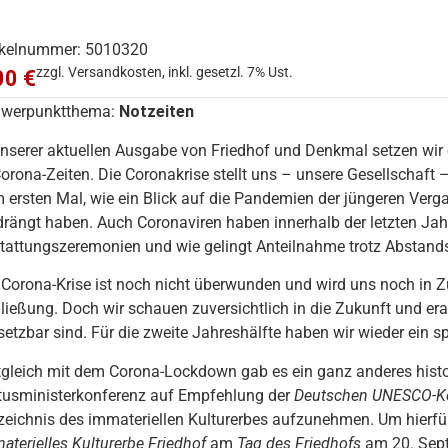
ikelnummer: 5010320
zzgl. Versandkosten, inkl. gesetzl. 7% Ust.
00 €
werpunktthema:
Notzeiten
unserer aktuellen Ausgabe von Friedhof und Denkmal setzen wir
Corona-Zeiten. Die Coronakrise stellt uns – unsere Gesellschaft
 ersten Mal, wie ein Blick auf die Pandemien der jüngeren Verga
drängt haben. Auch Coronaviren haben innerhalb der letzten Ja
tattungszeremonien und wie gelingt Anteilnahme trotz Abstands
 Corona-Krise ist noch nicht überwunden und wird uns noch in Z
ließung. Doch wir schauen zuversichtlich in die Zukunft und era
etzbar sind. Für die zweite Jahreshälfte haben wir wieder ein
tgleich mit dem Corona-Lockdown gab es ein ganz anderes histo
tusministerkonferenz auf Empfehlung der
Deutschen UNESCO-K
zeichnis des immateriellen Kulturerbes aufzunehmen. Um hierf
aterielles Kulturerbe Friedhof
am
Tag des Friedhofs
am 20. Sept