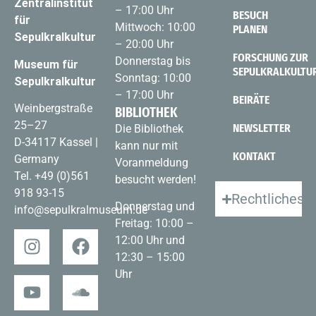
Zentralinstitut
– 17:00 Uhr
BESUCH
für
Mittwoch: 10:00
PLANEN
Sepulkralkultur
– 20:00 Uhr
FORSCHUNG ZUR
Donnerstag bis
Museum für
SEPULKRALKULTU
Sonntag: 10:00
Sepulkralkultur
– 17:00 Uhr
BEIRÄTE
Weinbergstraße
BIBLIOTHEK
25–27
NEWSLETTER
Die Bibliothek
D-34117 Kassel |
kann nur mit
KONTAKT
Germany
Voranmeldung
Tel.
+49 (0)561
besucht werden!
918 93-15
Rechtliches
Donnerstag und
info@sepulkralmuseum.de
Freitag: 10:00 –
12:00 Uhr und
12:30 – 15:00
Uhr