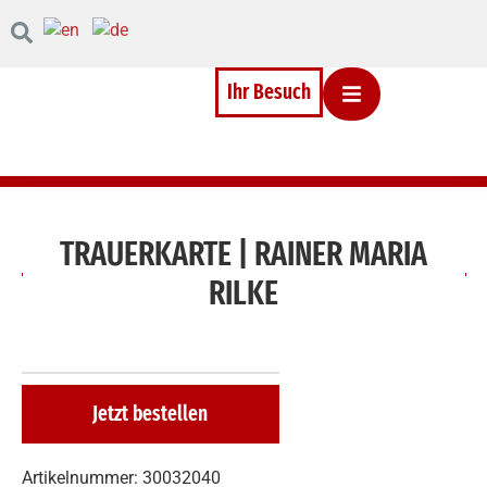
Inhalt
Direkt
zum
Menü
Direkt
Ihr Besuch
zum
Footer
TRAUERKARTE | RAINER MARIA
RILKE
Jetzt bestellen
Artikelnummer: 30032040