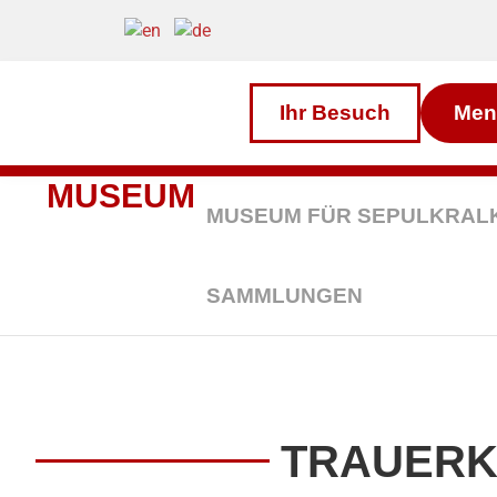
Inhalt
Direkt
zum
Menü
Direkt
zum
Ihr Besuch
Men
Footer
MUSEUM
MUSEUM FÜR SEPULKRAL
SAMMLUNGEN
TRAUERKA