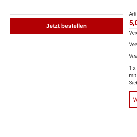
Art
5,
Jetzt bestellen
Ver
Ver
Was
1 x
mit
Sie
W