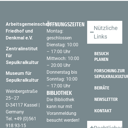
ÖFFNUNGSZEITEN
Arbeitsgemeinschaft
Nützliche
Friedhof und
Montag:
Links
Denkmal e.V.
geschlossen
Dienstag: 10:00
Zentralinstitut
– 17:00 Uhr
BESUCH
für
Mittwoch: 10:00
PLANEN
Sepulkralkultur
– 20:00 Uhr
FORSCHUNG ZUR
Donnerstag bis
Museum für
SEPULKRALKULTU
Sonntag: 10:00
Sepulkralkultur
– 17:00 Uhr
BEIRÄTE
Weinbergstraße
BIBLIOTHEK
25–27
NEWSLETTER
Die Bibliothek
D-34117 Kassel |
kann nur mit
KONTAKT
Germany
Voranmeldung
Tel.
+49 (0)561
besucht werden!
918 93-15
Rechtliches