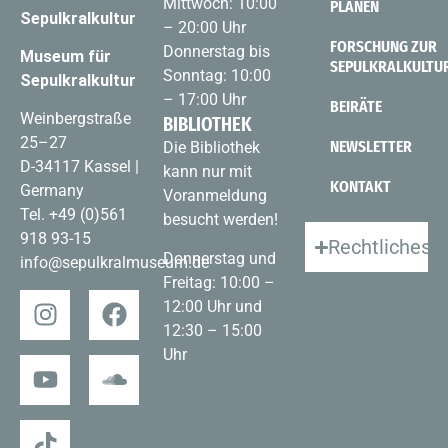
Mittwoch: 10:00
PLANEN
Sepulkralkultur
– 20:00 Uhr
FORSCHUNG ZUR
Donnerstag bis
Museum für
SEPULKRALKULTU
Sonntag: 10:00
Sepulkralkultur
– 17:00 Uhr
BEIRÄTE
Weinbergstraße
BIBLIOTHEK
25–27
NEWSLETTER
Die Bibliothek
D-34117 Kassel |
kann nur mit
KONTAKT
Germany
Voranmeldung
Tel.
+49 (0)561
besucht werden!
918 93-15
Rechtliches
Donnerstag und
info@sepulkralmuseum.de
Freitag: 10:00 –
12:00 Uhr und
12:30 – 15:00
Uhr