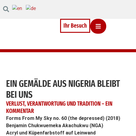
Inhalt
Direkt
zum
Menü
Direkt
Ihr Besuch
zum
Footer
EIN GEMÄLDE AUS NIGERIA BLEIBT
BEI UNS
VERLUST, VERANTWORTUNG UND TRADITION – EIN
KOMMENTAR
Forms From My Sky no. 60 (the depressed) (2018)
Benjamin Chukwuemeka Akachukwu (NGA)
Acryl und Küpenfarbstoff auf Leinwand