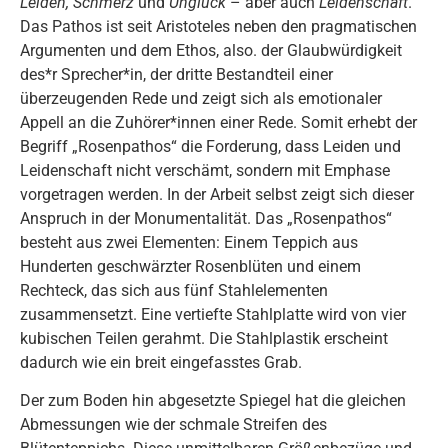
Leiden, Schmerz
und
Unglück
– aber auch
Leidenschaft
.
Das Pathos ist seit Aristoteles neben den pragmatischen
Argumenten und dem Ethos, also. der Glaubwürdigkeit
des*r Sprecher*in, der dritte Bestandteil einer
überzeugenden Rede und zeigt sich als emotionaler
Appell an die Zuhörer*innen einer Rede. Somit erhebt der
Begriff „Rosenpathos“ die Forderung, dass Leiden und
Leidenschaft nicht verschämt, sondern mit Emphase
vorgetragen werden. In der Arbeit selbst zeigt sich dieser
Anspruch in der Monumentalität. Das „Rosenpathos“
besteht aus zwei Elementen: Einem Teppich aus
Hunderten geschwärzter Rosenblüten und einem
Rechteck, das sich aus fünf Stahlelementen
zusammensetzt. Eine vertiefte Stahlplatte wird von vier
kubischen Teilen gerahmt. Die Stahlplastik erscheint
dadurch wie ein breit eingefasstes Grab.
Der zum Boden hin abgesetzte Spiegel hat die gleichen
Abmessungen wie der schmale Streifen des