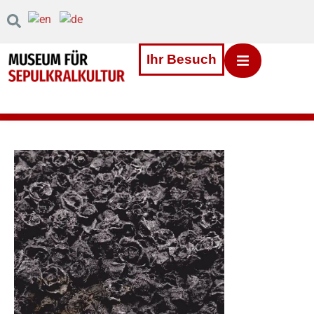
Inhalt
Direkt
zum
Menü
Direkt
Ihr Besuch
zum
Footer