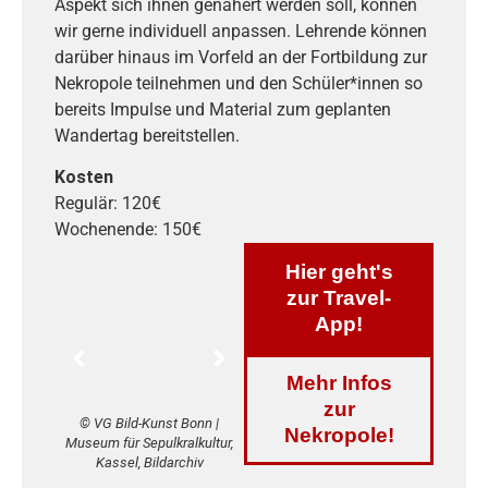
Aspekt sich ihnen genähert werden soll, können
wir gerne individuell anpassen. Lehrende können
darüber hinaus im Vorfeld an der Fortbildung zur
Nekropole teilnehmen und den Schüler*innen so
bereits Impulse und Material zum geplanten
Wandertag bereitstellen.
Kosten
Regulär: 120€
Wochenende: 150€
Hier geht's
zur Travel-
App!
Mehr Infos
zur
© VG Bild-Kunst Bonn |
© VG Bild-Kunst Bonn |
© VG
Nekropole!
Museum für Sepulkralkultur,
Museum für Sepulkralkultur,
Museum 
Kassel, Bildarchiv
Kassel, Bildarchiv
Ka