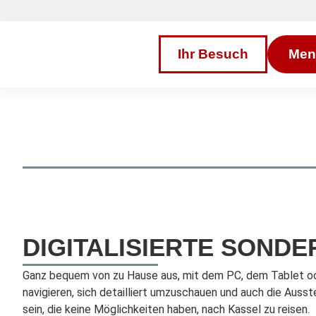
Inhalt
Direkt
zum
Menü
Direkt
Ihr Besuch
Men
zum
Footer
DIGITALISIERTE SOND
Ganz bequem von zu Hause aus, mit dem PC, dem Tablet oder
navigieren, sich detailliert umzuschauen und auch die Auss
sein, die keine Möglichkeiten haben, nach Kassel zu reisen.