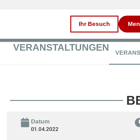
Inhalt
Direkt
zum
Menü
Direkt
Ihr Besuch
Men
zum
Footer
VERANSTALTUNGEN
VERAN
B
Datum
01.04.2022