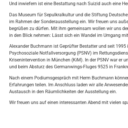
Und inwiefern ist eine Bestattung nach Suizid auch eine He
Das Museum für Sepulkralkultur und die Stiftung Deutsc
im Rahmen der Sonderausstellung ein. Wir freuen uns auß
begrüßen zu dürfen. Mit ihm gemeinsam wollen wir uns de
in den Blick nehmen: Lässt sich ein Wandel im Umgang mit 
Alexander Buchmann ist Geprüfter Bestatter und seit 1995 i
Psychosoziale Notfallversorgung (PSNV) im Rettungsdienst
Krisenintervention in München (KiM). In der PSNV war er 
und beim Absturz des Germanwings-Fluges 9525 in Frankre
Nach einem Podiumsgespräch mit Herrn Buchmann können d
Erfahrungen teilen. Im Anschluss laden wir alle Anwesen
Austausch in den Räumlichkeiten der Ausstellung ein.
Wir freuen uns auf einen interessanten Abend mit vielen s