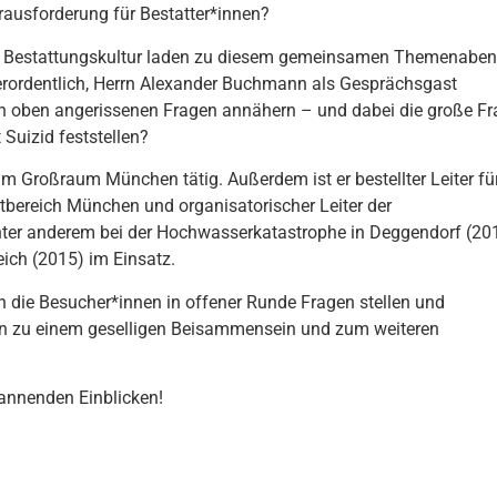
rausforderung für Bestatter*innen?
he Bestattungskultur laden zu diesem gemeinsamen Themenabe
erordentlich, Herrn Alexander Buchmann als Gesprächsgast
n oben angerissenen Fragen annähern – und dabei die große Fr
Suizid feststellen?
m Großraum München tätig. Außerdem ist er bestellter Leiter fü
bereich München und organisatorischer Leiter der
unter anderem bei der Hochwasserkatastrophe in Deggendorf (20
ich (2015) im Einsatz.
ie Besucher*innen in offener Runde Fragen stellen und
den zu einem geselligen Beisammensein und zum weiteren
pannenden Einblicken!