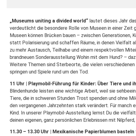
„Museums uniting a divided world“
lautet dieses Jahr da
verdeutlicht die besondere Rolle von Museen in einer Zeit
Museen können Brücken bauen – zwischen Generationen, Kul
statt Polarisierung und schaffen Räume, in denen Vielfalt 
zu mehr Austausch, Teilhabe und einem respektvollen Mitein
brandneuen Sonderausstellung Wohin mit dem Hund? – dazwis
Weitere Themen sind Sterbeorte, die vielen verschiedenen
springen und Spiele rund um den Tod.
11 Uhr | Playmobil-Führung für Kinder: Über Tiere und
Blindenhunde leisten eine wichtige Arbeit, weil sie sehbee
Tiere, die in schweren Stunden Trost spenden und ohne Milc
den vergangenen Jahrzehnten stark verändert. Für manch ein
Kind. In unserer Playmobil-Ausstellung lernst Du die vielf
deinen eigenen, ganz persönlichen Erlebnissen mit Nilpferd
11.30 – 13.30 Uhr | Mexikanische Papierblumen basteln 