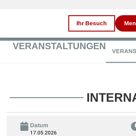
Inhalt
Direkt
zum
Menü
Direkt
Ihr Besuch
Men
zum
Footer
VERANSTALTUNGEN
VERAN
INTERN
Datum
17.05.2026