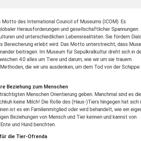
s Motto des International Council of Museums (ICOM). Es
 globaler Herausforderungen und gesellschaftlicher Spannungen.
turen und unterschiedlichen Lebensrealitäten. Sie fördern Dial
als Bereicherung erlebt wird. Das Motto unterstreicht, dass Mus
ander beitragen. Im Museum für Sepulkralkultur dreht sich in d
chen 4.0 alles um Tiere und darum, wie wir um sie trauern.
 Methoden, die wir uns ausdenken, um dem Tod von der Schippe
 ihre Beziehung zum Menschen
inträchtigten Menschen Orientierung geben. Manchmal sind es di
hkuh keine Milch! Die Rolle des (Haus-)Tiers hingegen hat sich 
en ist es ein Familienmitglied oder wird behandelt, wie ein eig
ältigen Beziehungen von Mensch und Tier kennen und kannst von
, Ente und Hund berichten.
für die Tier-Ofrenda