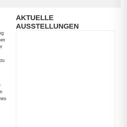
AKTUELLE
AUSSTELLUNGEN
og
een
er
 zu
e
in
enes