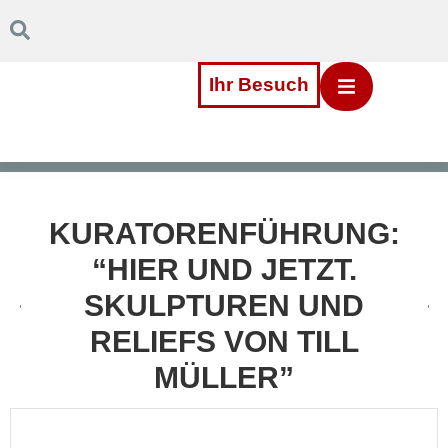
Inhalt
Direkt
zum
Menü
Direkt
Ihr Besuch
zum
Footer
KURATORENFÜHRUNG:
“HIER UND JETZT.
SKULPTUREN UND
RELIEFS VON TILL
MÜLLER”