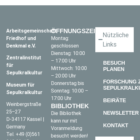
ÖFFNUNGSZEITEN
Arbeitsgemeinschaft
Nützliche
Friedhof und
Montag:
Links
Denkmal e.V.
geschlossen
Dienstag: 10:00
Zentralinstitut
– 17:00 Uhr
BESUCH
für
Mittwoch: 10:00
PLANEN
Sepulkralkultur
– 20:00 Uhr
FORSCHUNG 
Donnerstag bis
Museum für
SEPULKRALK
Sonntag: 10:00 –
Sepulkralkultur
17:00 Uhr
BEIRÄTE
Weinbergstraße
BIBLIOTHEK
25–27
NEWSLETTER
Die Bibliothek
D-34117 Kassel |
kann nur mit
KONTAKT
Germany
Voranmeldung
Tel.
+49 (0)561
besucht werden!