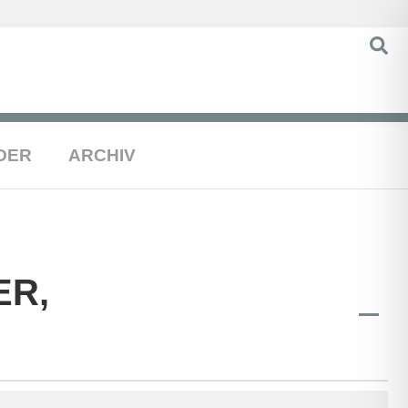
DER
ARCHIV
ER,