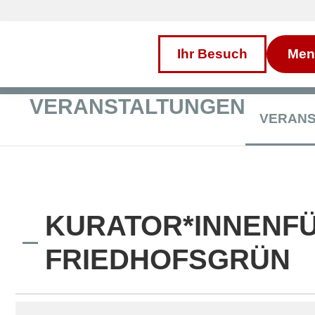
Inhalt
Direkt
zum
Menü
Direkt
Ihr Besuch
Men
zum
Footer
VERANSTALTUNGEN
VERAN
KURATOR*INNENFÜ
FRIEDHOFSGRÜN