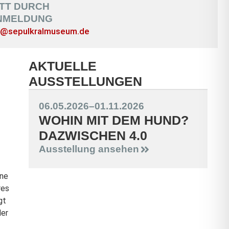
ITT DURCH
NMELDUNG
@sepulkralmuseum.de
AKTUELLE
AUSSTELLUNGEN
06.05.2026
–
01.11.2026
WOHIN MIT DEM HUND?
DAZWISCHEN 4.0
Ausstellung ansehen
üne
res
gt
der