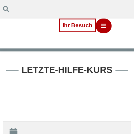
Inhalt
Direkt
zum
Menü
Direkt
Ihr Besuch
zum
Footer
LETZTE-HILFE-KURS