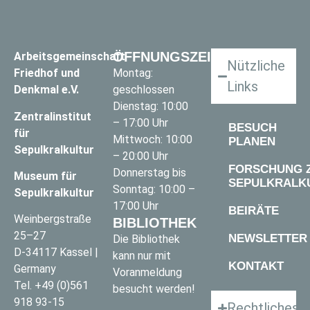
ÖFFNUNGSZEITEN
Arbeitsgemeinschaft
Nützliche
Friedhof und
Montag:
Links
Denkmal e.V.
geschlossen
Dienstag: 10:00
Zentralinstitut
– 17:00 Uhr
BESUCH
für
Mittwoch: 10:00
PLANEN
Sepulkralkultur
– 20:00 Uhr
FORSCHUNG 
Donnerstag bis
Museum für
SEPULKRALK
Sonntag: 10:00 –
Sepulkralkultur
17:00 Uhr
BEIRÄTE
Weinbergstraße
BIBLIOTHEK
25–27
NEWSLETTER
Die Bibliothek
D-34117 Kassel |
kann nur mit
KONTAKT
Germany
Voranmeldung
Tel.
+49 (0)561
besucht werden!
918 93-15
Rechtliches