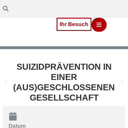
Inhalt
Direkt
zum
Menü
Direkt
Ihr Besuch
zum
Footer
SUIZIDPRÄVENTION IN
EINER
(AUS)GESCHLOSSENEN
GESELLSCHAFT
Datum