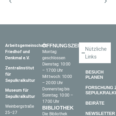
ÖFFNUNGSZEITEN
Arbeitsgemeinschaft
Nützliche
Friedhof und
Montag:
Links
Denkmal e.V.
geschlossen
Dienstag: 10:00
Zentralinstitut
– 17:00 Uhr
BESUCH
für
Mittwoch: 10:00
PLANEN
Sepulkralkultur
– 20:00 Uhr
FORSCHUNG 
Donnerstag bis
Museum für
SEPULKRALK
Sonntag: 10:00 –
Sepulkralkultur
17:00 Uhr
BEIRÄTE
Weinbergstraße
BIBLIOTHEK
25–27
NEWSLETTER
Die Bibliothek