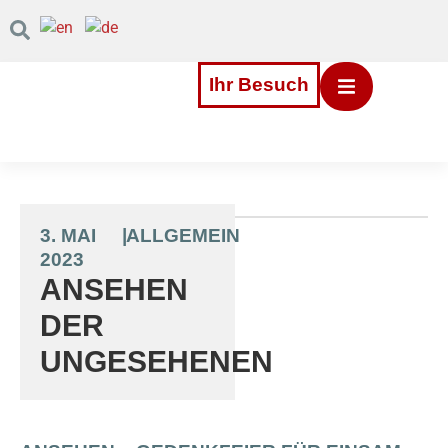
Inhalt
Direkt
zum
Menü
Direkt
Ihr Besuch
zum
Footer
3. MAI
|
ALLGEMEIN
2023
ANSEHEN
DER
UNGESEHENEN