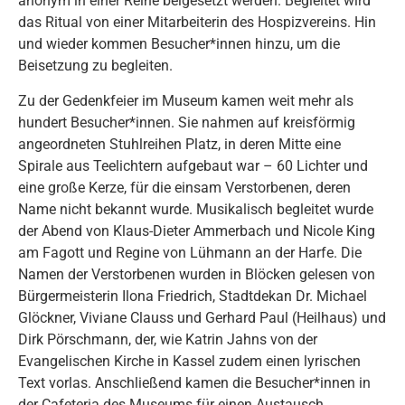
anonym in einer Reihe beigesetzt werden. Begleitet wird
das Ritual von einer Mitarbeiterin des Hospizvereins. Hin
und wieder kommen Besucher*innen hinzu, um die
Beisetzung zu begleiten.
Zu der Gedenkfeier im Museum kamen weit mehr als
hundert Besucher*innen. Sie nahmen auf kreisförmig
angeordneten Stuhlreihen Platz, in deren Mitte eine
Spirale aus Teelichtern aufgebaut war – 60 Lichter und
eine große Kerze, für die einsam Verstorbenen, deren
Name nicht bekannt wurde. Musikalisch begleitet wurde
der Abend von Klaus-Dieter Ammerbach und Nicole King
am Fagott und Regine von Lühmann an der Harfe. Die
Namen der Verstorbenen wurden in Blöcken gelesen von
Bürgermeisterin Ilona Friedrich, Stadtdekan Dr. Michael
Glöckner, Viviane Clauss und Gerhard Paul (Heilhaus) und
Dirk Pörschmann, der, wie Katrin Jahns von der
Evangelischen Kirche in Kassel zudem einen lyrischen
Text vorlas. Anschließend kamen die Besucher*innen in
der Cafeteria des Museums für einen Austausch