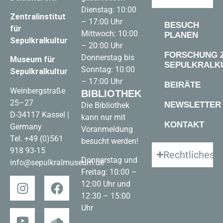
Dienstag: 10:00
Zentralinstitut
– 17:00 Uhr
BESUCH
für
Mittwoch: 10:00
PLANEN
Sepulkralkultur
– 20:00 Uhr
FORSCHUNG 
Donnerstag bis
Museum für
SEPULKRALK
Sonntag: 10:00
Sepulkralkultur
– 17:00 Uhr
BEIRÄTE
Weinbergstraße
BIBLIOTHEK
25–27
NEWSLETTER
Die Bibliothek
D-34117 Kassel |
kann nur mit
KONTAKT
Germany
Voranmeldung
Tel.
+49 (0)561
besucht werden!
918 93-15
Rechtliches
Donnerstag und
info@sepulkralmuseum.de
Freitag: 10:00 –
12:00 Uhr und
12:30 – 15:00
Uhr