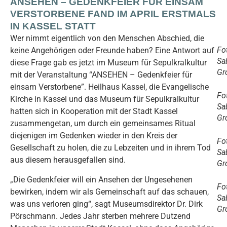
ANSEHEN – GEDENKFEIER FÜR EINSAM
VERSTORBENE FAND IM APRIL ERSTMALS
IN KASSEL STATT
Wer nimmt eigentlich von den Menschen Abschied, die
Fo
keine Angehörigen oder Freunde haben? Eine Antwort auf
Sa
diese Frage gab es jetzt im Museum für Sepulkralkultur
Gr
mit der Veranstaltung “ANSEHEN – Gedenkfeier für
einsam Verstorbene”. Heilhaus Kassel, die Evangelische
Fo
Kirche in Kassel und das Museum für Sepulkralkultur
Sa
hatten sich in Kooperation mit der Stadt Kassel
Gr
zusammengetan, um durch ein gemeinsames Ritual
diejenigen im Gedenken wieder in den Kreis der
Fo
Gesellschaft zu holen, die zu Lebzeiten und in ihrem Tod
Sa
aus diesem herausgefallen sind.
Gr
„Die Gedenkfeier will ein Ansehen der Ungesehenen
Fo
bewirken, indem wir als Gemeinschaft auf das schauen,
Sa
was uns verloren ging“, sagt Museumsdirektor Dr. Dirk
Gr
Pörschmann. Jedes Jahr sterben mehrere Dutzend