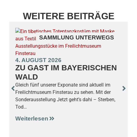
WEITERE BEITRÄGE
SAMMLUNG UNTERWEGS
4. AUGUST 2026
ZU GAST IM BAYERISCHEN
WALD
3
Gleich fünf unserer Exponate sind aktuell im
Freilichtmuseum Finsterau zu sehen. Mit der
Sonderausstellung Jetzt geht’s dahi – Sterben,
S
Tod…
F
G
Weiterlesen
g
W