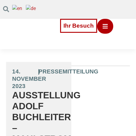
Inhalt
Direkt
zum
Menü
Direkt
Ihr Besuch
zum
Footer
14.
|
PRESSEMITTEILUNG
NOVEMBER
2023
AUSSTELLUNG
ADOLF
BUCHLEITER
–