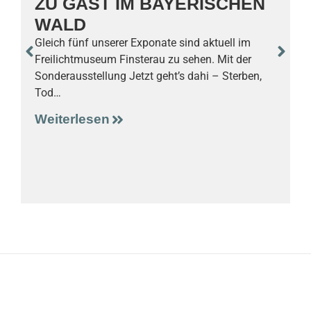
ZU GAST IM BAYERISCHEN
WALD
3
Gleich fünf unserer Exponate sind aktuell im
Freilichtmuseum Finsterau zu sehen. Mit der
Sonderausstellung Jetzt geht’s dahi – Sterben,
S
Tod…
F
G
Weiterlesen
g
W