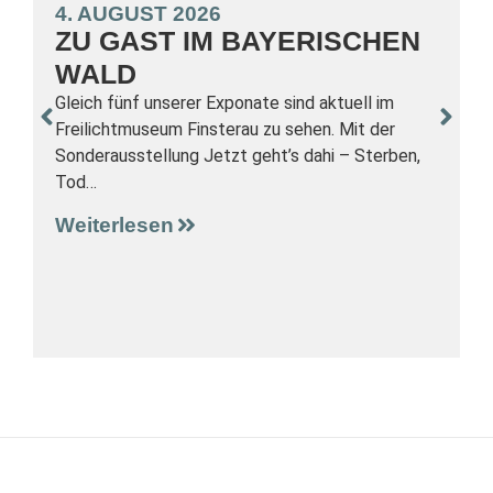
4. AUGUST 2026
ZU GAST IM BAYERISCHEN
WALD
3
Gleich fünf unserer Exponate sind aktuell im
Freilichtmuseum Finsterau zu sehen. Mit der
Sonderausstellung Jetzt geht’s dahi – Sterben,
S
Tod…
F
G
Weiterlesen
g
W