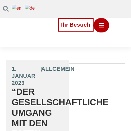
Inhalt
Direkt
zum
Menü
Direkt
Ihr Besuch
zum
Footer
1.
|
ALLGEMEIN
JANUAR
2023
“DER
GESELLSCHAFTLICHE
UMGANG
MIT DEN