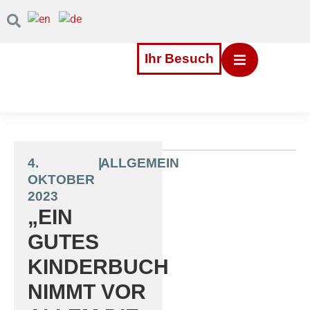
Inhalt
Direkt
zum
Menü
Direkt
Ihr Besuch
zum
Footer
4.
|
ALLGEMEIN
OKTOBER
2023
„EIN
GUTES
KINDERBUCH
NIMMT VOR