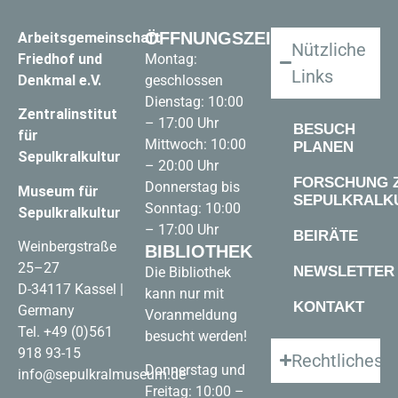
ÖFFNUNGSZEITEN
Arbeitsgemeinschaft
Nützliche
Friedhof und
Montag:
Links
Denkmal e.V.
geschlossen
Dienstag: 10:00
Zentralinstitut
– 17:00 Uhr
BESUCH
für
Mittwoch: 10:00
PLANEN
Sepulkralkultur
– 20:00 Uhr
FORSCHUNG 
Donnerstag bis
Museum für
SEPULKRALK
Sonntag: 10:00
Sepulkralkultur
– 17:00 Uhr
BEIRÄTE
Weinbergstraße
BIBLIOTHEK
25–27
NEWSLETTER
Die Bibliothek
D-34117 Kassel |
kann nur mit
KONTAKT
Germany
Voranmeldung
Tel.
+49 (0)561
besucht werden!
918 93-15
Rechtliches
Donnerstag und
info@sepulkralmuseum.de
Freitag: 10:00 –