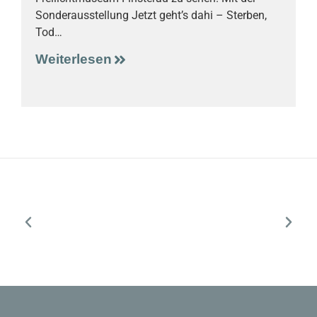
Sonderausstellung Jetzt geht’s dahi – Sterben,
G
Tod…
g
Weiterlesen
W