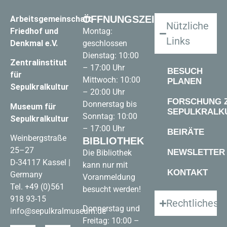
ÖFFNUNGSZEITEN
Arbeitsgemeinschaft
Nützliche
Friedhof und
Montag:
Links
Denkmal e.V.
geschlossen
Dienstag: 10:00
Zentralinstitut
– 17:00 Uhr
BESUCH
für
Mittwoch: 10:00
PLANEN
Sepulkralkultur
– 20:00 Uhr
FORSCHUNG 
Donnerstag bis
Museum für
SEPULKRALK
Sonntag: 10:00
Sepulkralkultur
– 17:00 Uhr
BEIRÄTE
Weinbergstraße
BIBLIOTHEK
25–27
NEWSLETTER
Die Bibliothek
D-34117 Kassel |
kann nur mit
KONTAKT
Germany
Voranmeldung
Tel.
+49 (0)561
besucht werden!
918 93-15
Rechtliches
Donnerstag und
info@sepulkralmuseum.de
Freitag: 10:00 –