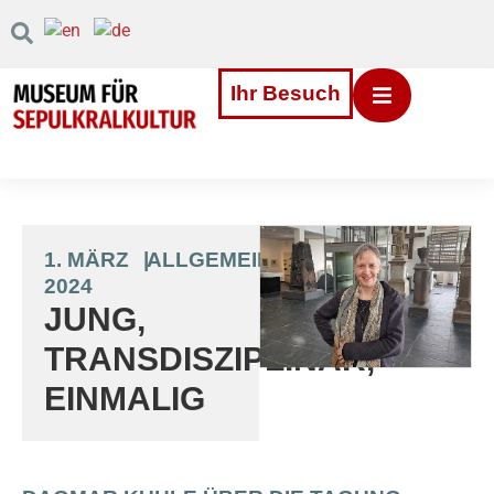
Inhalt
Direkt
zum
Menü
Direkt
Ihr Besuch
zum
Footer
1. MÄRZ
|
ALLGEMEIN
2024
JUNG,
TRANSDISZIPLINÄR,
EINMALIG